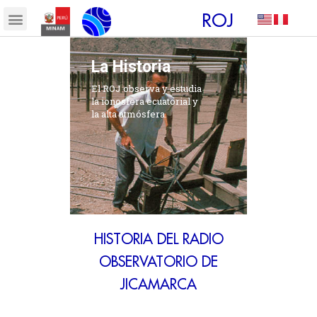
ROJ
La Historia
El ROJ observa y estudia
la ionosfera ecuatorial y
la alta atmósfera.
HISTORIA DEL RADIO
OBSERVATORIO DE
JICAMARCA