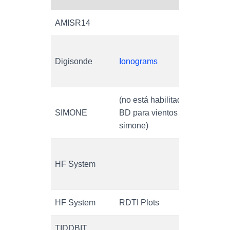
AMISR14
Digisonde
Ionograms
Iono
(no está habilitada una
SIMONE
BD para vientos de
simone)
SNR 
HF System
Dopp
Cohe
HF System
RDTI Plots
TIDDBIT