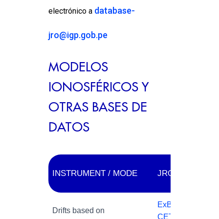
database-
electrónico a
jro@igp.gob.pe
MODELOS
IONOSFÉRICOS Y
OTRAS BASES DE
DATOS
INSTRUMENT / MODE
JRO WEB
ExB drifts(ΔH)
|
E
Drifts based on
CETI e