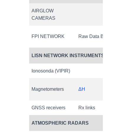
AIRGLOW
CAMERAS
On
FPI NETWORK
Raw Data Base
Su
LISN NETWORK INSTRUMENTS
Ionosonda (VIPIR)
Magnetometers
ΔH
1 
GNSS receivers
Rx links
Ri
ATMOSPHERIC RADARS