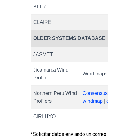
BLTR
CLAIRE
OLDER SYSTEMS DATABASE
JASMET
Jicamarca Wind
Wind maps
Sp
Profiler
Northern Peru Wind
Consensus,
Pr
Profilers
windmap
|
online
da
CIRI-HYO
*Solicitar datos enviando un correo