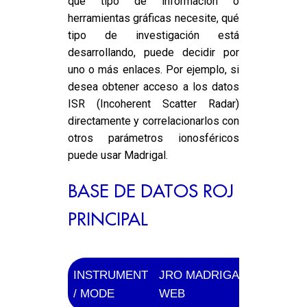
qué tipo de información o
herramientas gráficas necesite, qué
tipo de investigación está
desarrollando, puede decidir por
uno o más enlaces. Por ejemplo, si
desea obtener acceso a los datos
ISR (Incoherent Scatter Radar)
directamente y correlacionarlos con
otros parámetros ionosféricos
puede usar Madrigal.
BASE DE DATOS ROJ
PRINCIPAL
INSTRUMENT
JRO MADRIGAL
JRO
/ MODE
WEB