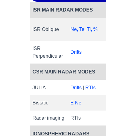
ISR MAIN RADAR MODES
ISR Oblique
Ne, Te, Ti, %
Rawd
ISR
Drifts
Rawd
Perpendicular
CSR MAIN RADAR MODES
JULIA
Drifts
|
RTIs
Spec
Bistatic
E Ne
Spec
Radar imaging
RTIs
Cros
IONOSPHERIC RADARS