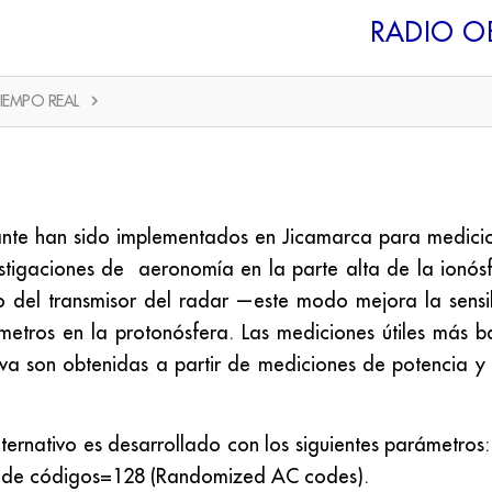
RADIO O
IEMPO REAL
ante han sido implementados en Jicamarca para medicio
vestigaciones de aeronomía en la parte alta de la ionó
o del transmisor del radar
—
este modo mejora la sensi
metros en la protonósfera. Las mediciones útiles más 
tiva son obtenidas a partir de mediciones de potencia y
ternativo es desarrollado con los siguientes parámetr
o de códigos=128 (Randomized AC codes).