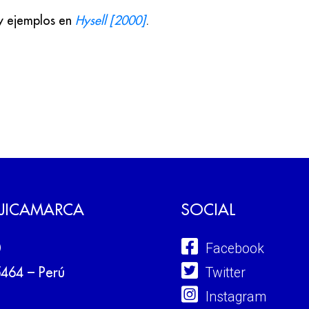
 y ejemplos en
Hysell [2000]
.
 JICAMARCA
SOCIAL
Facebook
0
Twitter
5464 – Perú
Instagram