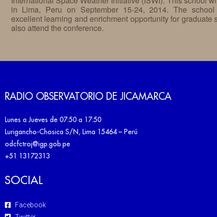
RADIO OBSERVATORIO DE JICAMARCA
Lunes a Jueves de 07:50 a 17:50
Lurigancho-Chosica S/N, Lima 15464 – Perú
odcfctroj@igp.gob.pe
+51 13172313
SOCIAL
Facebook