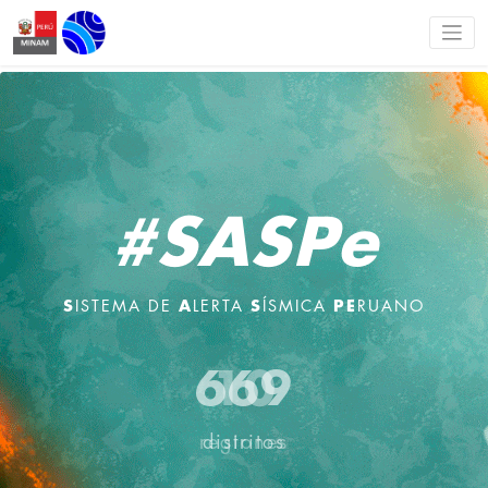
#SASPe
S
ISTEMA DE
A
LERTA
S
ÍSMICA
PE
RUANO
10
regiones