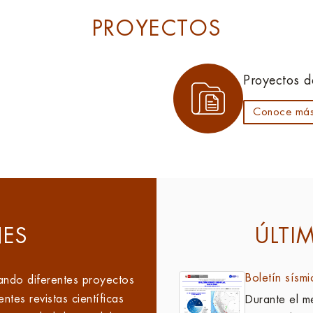
PROYECTOS
Proyectos d
Conoce má
NES
ÚLTI
Boletín sísm
ando diferentes proyectos
ntes revistas científicas
Durante el m