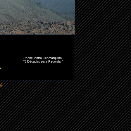
Reencuentro Jicamarquino
"5 Décadas para Recordar"
r
rú